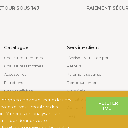
ETOUR SOUS 14J
PAIEMENT SÉCUR
Catalogue
Service client
Chaussures Femmes
Livraison & Frais de port
Chaussures Hommes
Retours
Accessoires
Paiement sécurisé
Entretiens
Remboursement
Bonnes affaires
Vie privée
Nouveautés
Conditions générales
s propres cookies et ceux de tiers
REJETER
rvices et vous montrer des
Contactez-nous
TOUT
 préférences en analysant vos
FAQ
on. Pour donner votre
ilisation, appuyez sur le bouton