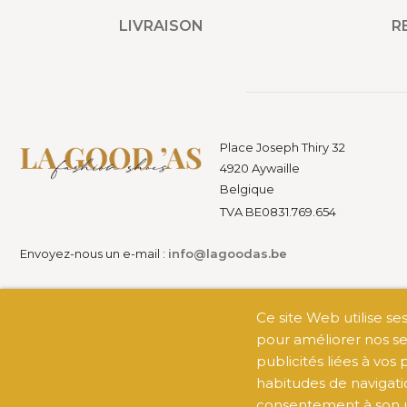
LIVRAISON
R
Place Joseph Thiry 32
4920 Aywaille
Belgique
TVA BE0831.769.654
Envoyez-nous un e-mail :
info@lagoodas.be
Ce site Web utilise se
pour améliorer nos se
publicités liées à vos
habitudes de navigati
consentement à son ut