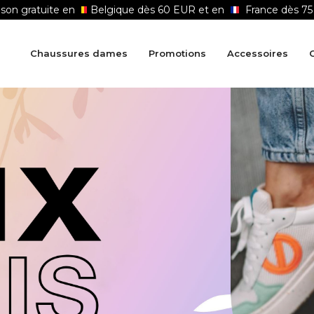
ison gratuite en
Belgique dès 60 EUR et en
France dès 7
Chaussures dames
Promotions
Accessoires