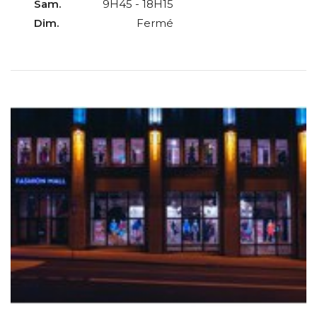
Sam.
9H45 - 18H15
Dim.
Fermé